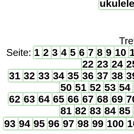
ukulel
Tre
1
2
3
4
5
6
7
8
9
10
Seite:
22
23
24
2
31
32
33
34
35
36
37
38
3
50
51
52
53
54
62
63
64
65
66
67
68
69
7
81
82
83
84
85
93
94
95
96
97
98
99
100
1